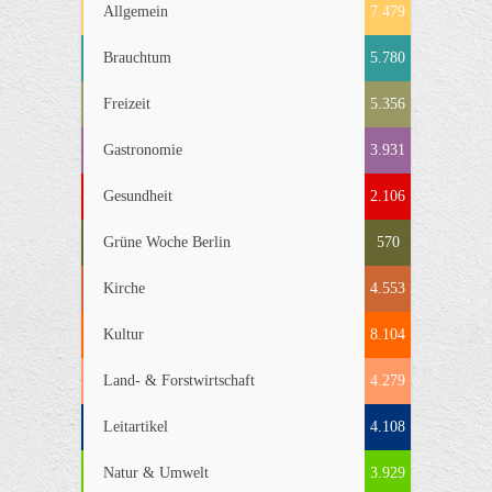
Allgemein
7.479
Brauchtum
5.780
Freizeit
5.356
Gastronomie
3.931
Gesundheit
2.106
Grüne Woche Berlin
570
Kirche
4.553
Kultur
8.104
Land- & Forstwirtschaft
4.279
Leitartikel
4.108
Natur & Umwelt
3.929