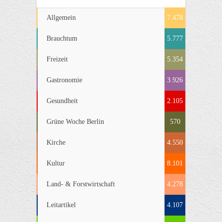
Allgemein
7.478
Brauchtum
5.777
Freizeit
5.354
Gastronomie
3.926
Gesundheit
2.105
Grüne Woche Berlin
570
Kirche
4.550
Kultur
8.101
Land- & Forstwirtschaft
4.278
Leitartikel
4.107