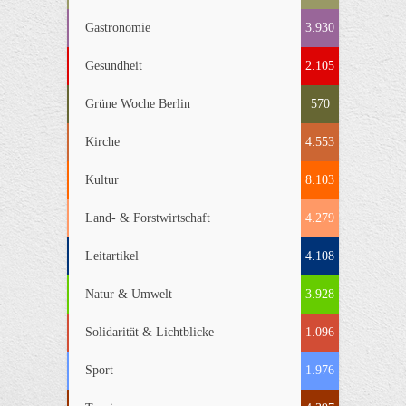
Gastronomie
3.930
Gesundheit
2.105
Grüne Woche Berlin
570
Kirche
4.553
Kultur
8.103
Land- & Forstwirtschaft
4.279
Leitartikel
4.108
Natur & Umwelt
3.928
Solidarität & Lichtblicke
1.096
Sport
1.976