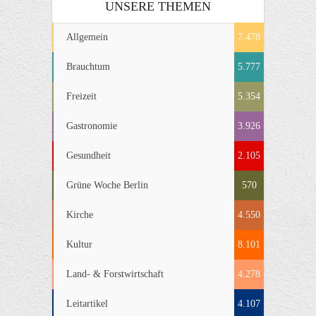
UNSERE THEMEN
Allgemein
7.478
Brauchtum
5.777
Freizeit
5.354
Gastronomie
3.926
Gesundheit
2.105
Grüne Woche Berlin
570
Kirche
4.550
Kultur
8.101
Land- & Forstwirtschaft
4.278
Leitartikel
4.107