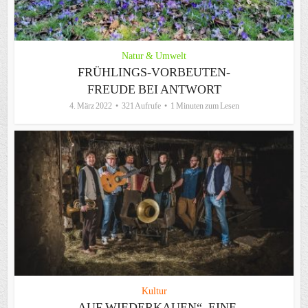
Natur & Umwelt
FRÜHLINGS-VORBEUTEN-
FREUDE BEI ANTWORT
4. März 2022
321 Aufrufe
1 Minuten zum Lesen
Kultur
„AUF WIEDERKAUEN“, EINE