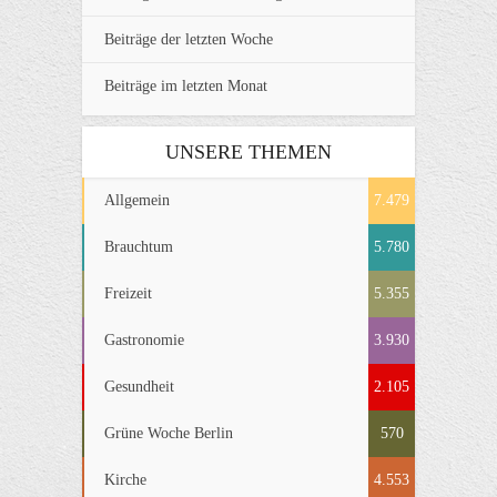
Beiträge der letzten Woche
Beiträge im letzten Monat
UNSERE THEMEN
Allgemein
7.479
Brauchtum
5.780
Freizeit
5.355
Gastronomie
3.930
Gesundheit
2.105
Grüne Woche Berlin
570
Kirche
4.553