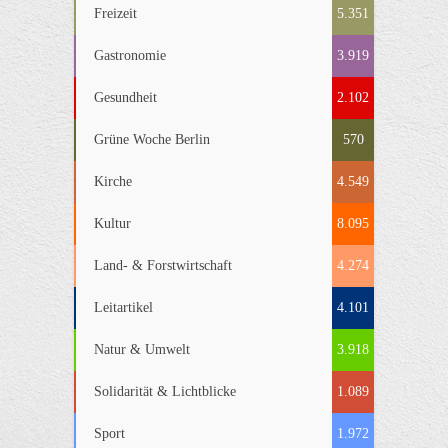
Freizeit
5.351
Gastronomie
3.919
Gesundheit
2.102
Grüne Woche Berlin
570
Kirche
4.549
Kultur
8.095
Land- & Forstwirtschaft
4.274
Leitartikel
4.101
Natur & Umwelt
3.918
Solidarität & Lichtblicke
1.089
Sport
1.972