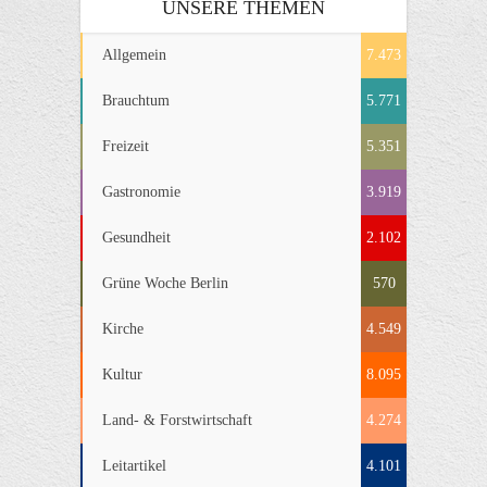
UNSERE THEMEN
Allgemein
7.473
Brauchtum
5.771
Freizeit
5.351
Gastronomie
3.919
Gesundheit
2.102
Grüne Woche Berlin
570
Kirche
4.549
Kultur
8.095
Land- & Forstwirtschaft
4.274
Leitartikel
4.101