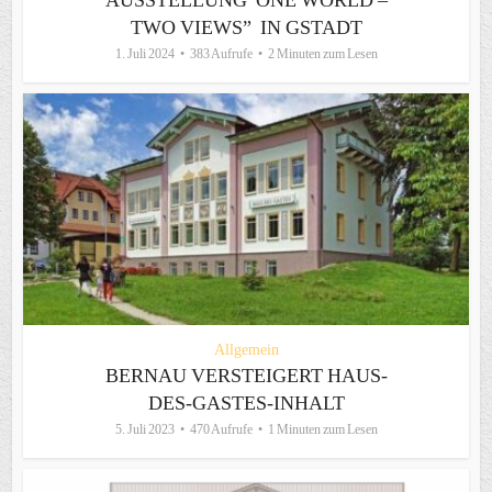
AUSSTELLUNG”ONE WORLD –
TWO VIEWS” IN GSTADT
1. Juli 2024
383 Aufrufe
2 Minuten zum Lesen
Allgemein
BERNAU VERSTEIGERT HAUS-
DES-GASTES-INHALT
5. Juli 2023
470 Aufrufe
1 Minuten zum Lesen