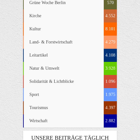
Grüne Woche Berlin
570
Kirche
4.552
Kultur
8.101
Land- & Forstwirtschaft
4.279
Leitartikel
4.108
Natur & Umwelt
3.928
Solidarität & Lichtblicke
1.096
Sport
1.975
Tourismus
4.397
Wirtschaft
2.882
UNSERE BEITRÄGE TÄGLICH