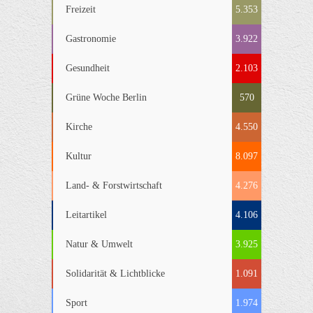
Freizeit
5.353
Gastronomie
3.922
Gesundheit
2.103
Grüne Woche Berlin
570
Kirche
4.550
Kultur
8.097
Land- & Forstwirtschaft
4.276
Leitartikel
4.106
Natur & Umwelt
3.925
Solidarität & Lichtblicke
1.091
Sport
1.974