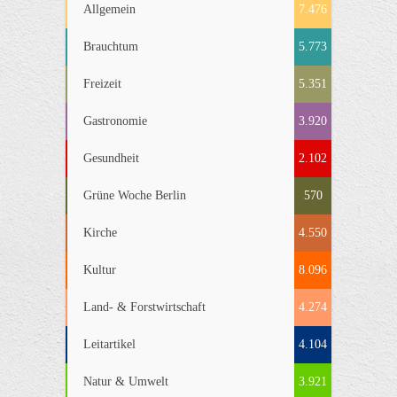
Allgemein
7.476
Brauchtum
5.773
Freizeit
5.351
Gastronomie
3.920
Gesundheit
2.102
Grüne Woche Berlin
570
Kirche
4.550
Kultur
8.096
Land- & Forstwirtschaft
4.274
Leitartikel
4.104
Natur & Umwelt
3.921