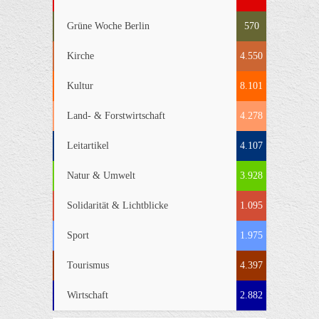
Grüne Woche Berlin
570
Kirche
4.550
Kultur
8.101
Land- & Forstwirtschaft
4.278
Leitartikel
4.107
Natur & Umwelt
3.928
Solidarität & Lichtblicke
1.095
Sport
1.975
Tourismus
4.397
Wirtschaft
2.882