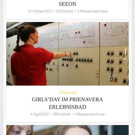
SEEON
18. Februar 2025
239 Aufrufe
2 Minuten zum Lesen
Allgemein
GIRLS’DAY IM PRIENAVERA
ERLEBNISBAD
4. April 2022
386 Aufrufe
1 Minuten zum Lesen