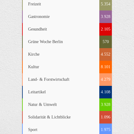
Freizeit
5.354
Gastronomie
3.928
Gesundheit
2.105
Grüne Woche Berlin
570
Kirche
4.552
Kultur
8.101
Land- & Forstwirtschaft
4.279
Leitartikel
4.108
Natur & Umwelt
3.928
Solidarität & Lichtblicke
1.096
Sport
1.975