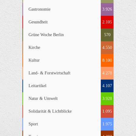
Gastronomie
3.926
Gesundheit
2.105
Grüne Woche Berlin
570
Kirche
4.550
Kultur
8.100
Land- & Forstwirtschaft
4.278
Leitartikel
4.107
Natur & Umwelt
3.928
Solidarität & Lichtblicke
1.095
Sport
1.975