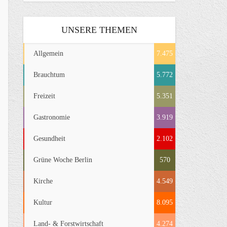
UNSERE THEMEN
Allgemein
7.475
Brauchtum
5.772
Freizeit
5.351
Gastronomie
3.919
Gesundheit
2.102
Grüne Woche Berlin
570
Kirche
4.549
Kultur
8.095
Land- & Forstwirtschaft
4.274