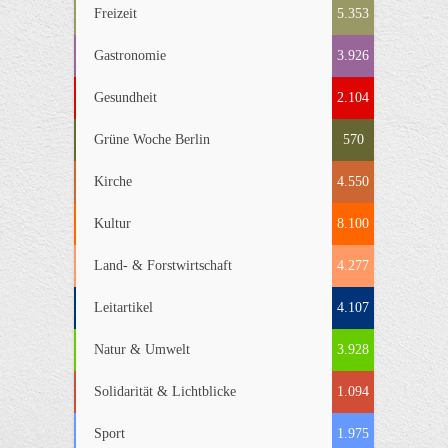
Freizeit
5.353
Gastronomie
3.926
Gesundheit
2.104
Grüne Woche Berlin
570
Kirche
4.550
Kultur
8.100
Land- & Forstwirtschaft
4.277
Leitartikel
4.107
Natur & Umwelt
3.928
Solidarität & Lichtblicke
1.094
Sport
1.975