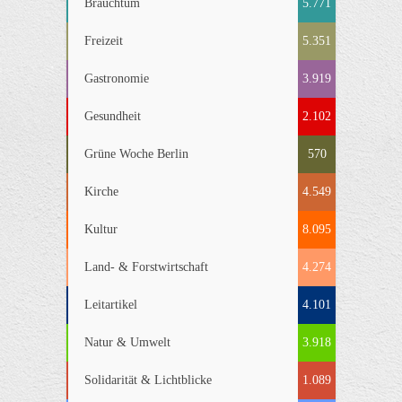
Brauchtum
5.771
Freizeit
5.351
Gastronomie
3.919
Gesundheit
2.102
Grüne Woche Berlin
570
Kirche
4.549
Kultur
8.095
Land- & Forstwirtschaft
4.274
Leitartikel
4.101
Natur & Umwelt
3.918
Solidarität & Lichtblicke
1.089