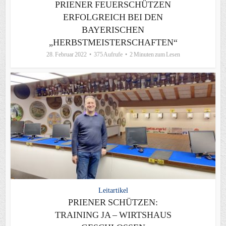
PRIENER FEUERSCHÜTZEN
ERFOLGREICH BEI DEN
BAYERISCHEN
„HERBSTMEISTERSCHAFTEN“
28. Februar 2022
375 Aufrufe
2 Minuten zum Lesen
Leitartikel
PRIENER SCHÜTZEN:
TRAINING JA – WIRTSHAUS