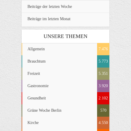
Beiträge der letzten Woche
Beiträge im letzten Monat
UNSERE THEMEN
Allgemein
7.476
Brauchtum
5.773
Freizeit
5.351
Gastronomie
3.920
Gesundheit
2.102
Grüne Woche Berlin
570
Kirche
4.550