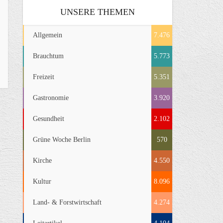
UNSERE THEMEN
Allgemein
7.476
Brauchtum
5.773
Freizeit
5.351
Gastronomie
3.920
Gesundheit
2.102
Grüne Woche Berlin
570
Kirche
4.550
Kultur
8.096
Land- & Forstwirtschaft
4.274