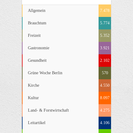
Allgemein
7.478
Brauchtum
5.774
Freizeit
5.352
Gastronomie
3.921
Gesundheit
2.102
Grüne Woche Berlin
570
Kirche
4.550
Kultur
8.097
Land- & Forstwirtschaft
4.275
Leitartikel
4.106