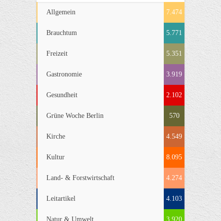
Allgemein
7.474
Brauchtum
5.771
Freizeit
5.351
Gastronomie
3.919
Gesundheit
2.102
Grüne Woche Berlin
570
Kirche
4.549
Kultur
8.095
Land- & Forstwirtschaft
4.274
Leitartikel
4.103
Natur & Umwelt
3.920