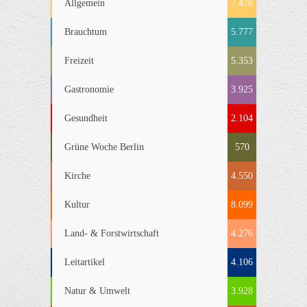
Allgemein
7.478
Brauchtum
5.777
Freizeit
5.353
Gastronomie
3.925
Gesundheit
2.104
Grüne Woche Berlin
570
Kirche
4.550
Kultur
8.099
Land- & Forstwirtschaft
4.276
Leitartikel
4.106
Natur & Umwelt
3.928