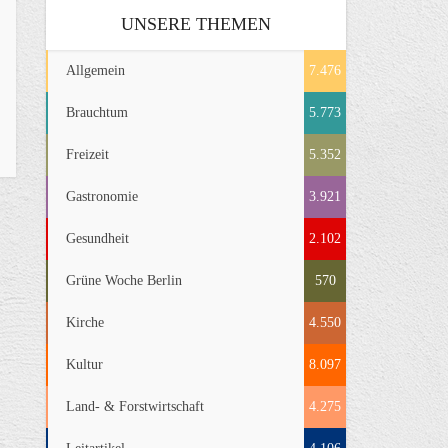
UNSERE THEMEN
Allgemein
7.476
Brauchtum
5.773
Freizeit
5.352
Gastronomie
3.921
Gesundheit
2.102
Grüne Woche Berlin
570
Kirche
4.550
Kultur
8.097
Land- & Forstwirtschaft
4.275