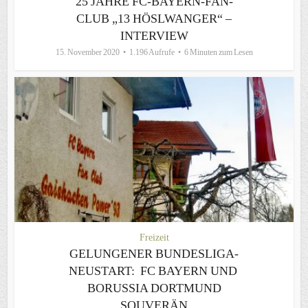
25 JAHRE FC-BAYERN-FAN-
CLUB „13 HÖSLWANGER“ –
INTERVIEW
15. November 2020
1.196 Aufrufe
6 Minuten zum Lesen
Freizeit
GELUNGENER BUNDESLIGA-
NEUSTART: FC BAYERN UND
BORUSSIA DORTMUND
SOUVERÄN