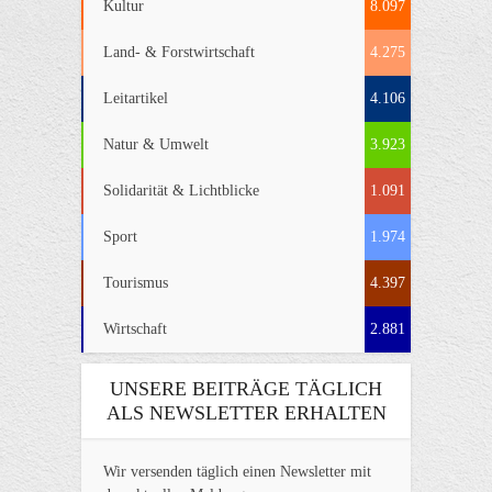
Kultur
8.097
Land- & Forstwirtschaft
4.275
Leitartikel
4.106
Natur & Umwelt
3.923
Solidarität & Lichtblicke
1.091
Sport
1.974
Tourismus
4.397
Wirtschaft
2.881
UNSERE BEITRÄGE TÄGLICH
ALS NEWSLETTER ERHALTEN
Wir versenden täglich einen Newsletter mit