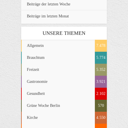
Beiträge der letzten Woche
Beiträge im letzten Monat
UNSERE THEMEN
Allgemein
7.478
Brauchtum
5.774
Freizeit
5.352
Gastronomie
3.921
Gesundheit
2.102
Grüne Woche Berlin
570
Kirche
4.550