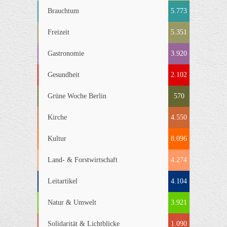
Brauchtum
5.773
Freizeit
5.351
Gastronomie
3.920
Gesundheit
2.102
Grüne Woche Berlin
570
Kirche
4.550
Kultur
8.096
Land- & Forstwirtschaft
4.274
Leitartikel
4.104
Natur & Umwelt
3.921
Solidarität & Lichtblicke
1.090