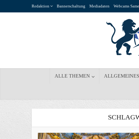
Redaktion
Bannerschaltung
Mediadaten
Webcams Same
ALLE THEMEN
ALLGEMEINE
SCHLAGW