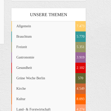
UNSERE THEMEN
Allgemein
7.473
Brauchtum
5.770
Freizeit
5.351
Gastronomie
3.919
Gesundheit
2.102
Grüne Woche Berlin
570
Kirche
4.549
Kultur
8.093
Land- & Forstwirtschaft
4.274