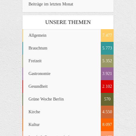
Beiträge im letzten Monat
UNSERE THEMEN
Allgemein
7.477
Brauchtum
5.773
Freizeit
5.352
Gastronomie
3.921
Gesundheit
2.102
Grüne Woche Berlin
570
Kirche
4.550
Kultur
8.097