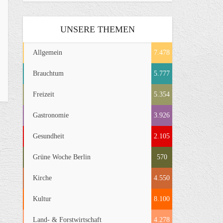
UNSERE THEMEN
Allgemein
7.478
Brauchtum
5.777
Freizeit
5.354
Gastronomie
3.926
Gesundheit
2.105
Grüne Woche Berlin
570
Kirche
4.550
Kultur
8.100
Land- & Forstwirtschaft
4.278