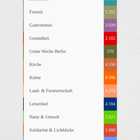
Freizeit
5.351
Gastronomie
3.920
Gesundheit
2.102
Grüne Woche Berlin
570
Kirche
4.550
Kultur
8.096
Land- & Forstwirtschaft
4.274
Leitartikel
4.104
Natur & Umwelt
3.921
Solidarität & Lichtblicke
1.090