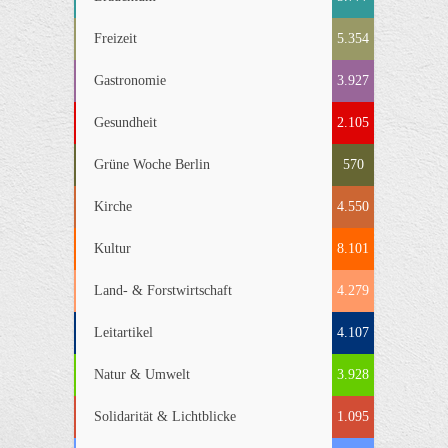
Freizeit
5.354
Gastronomie
3.927
Gesundheit
2.105
Grüne Woche Berlin
570
Kirche
4.550
Kultur
8.101
Land- & Forstwirtschaft
4.279
Leitartikel
4.107
Natur & Umwelt
3.928
Solidarität & Lichtblicke
1.095