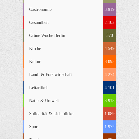
Gastronomie
3.919
Gesundheit
2.102
Grüne Woche Berlin
570
Kirche
4.549
Kultur
8.095
Land- & Forstwirtschaft
4.274
Leitartikel
4.101
Natur & Umwelt
3.918
Solidarität & Lichtblicke
1.089
Sport
1.972