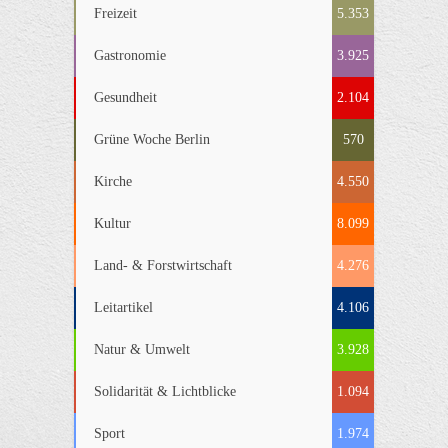
Freizeit
5.353
Gastronomie
3.925
Gesundheit
2.104
Grüne Woche Berlin
570
Kirche
4.550
Kultur
8.099
Land- & Forstwirtschaft
4.276
Leitartikel
4.106
Natur & Umwelt
3.928
Solidarität & Lichtblicke
1.094
Sport
1.974