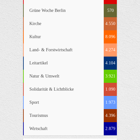
Grüne Woche Berlin
570
Kirche
4.550
Kultur
8.096
Land- & Forstwirtschaft
4.274
Leitartikel
4.104
Natur & Umwelt
3.921
Solidarität & Lichtblicke
1.090
Sport
1.973
Tourismus
4.396
Wirtschaft
2.879