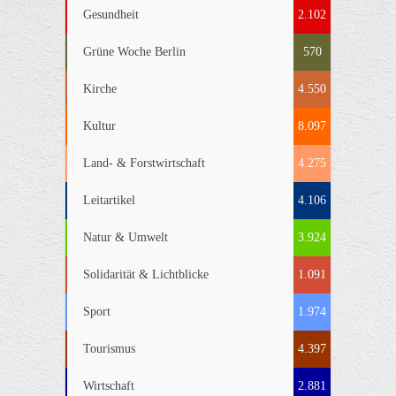
Gesundheit
2.102
Grüne Woche Berlin
570
Kirche
4.550
Kultur
8.097
Land- & Forstwirtschaft
4.275
Leitartikel
4.106
Natur & Umwelt
3.924
Solidarität & Lichtblicke
1.091
Sport
1.974
Tourismus
4.397
Wirtschaft
2.881