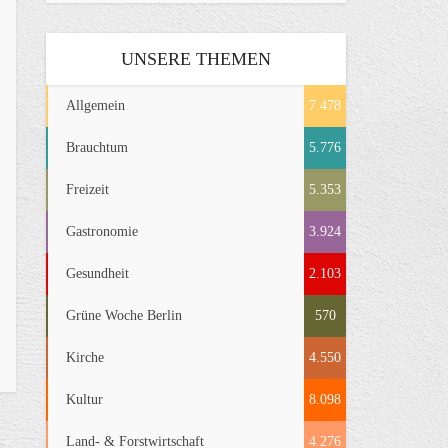
UNSERE THEMEN
Allgemein
7.478
Brauchtum
5.776
Freizeit
5.353
Gastronomie
3.924
Gesundheit
2.103
Grüne Woche Berlin
570
Kirche
4.550
Kultur
8.098
Land- & Forstwirtschaft
4.276