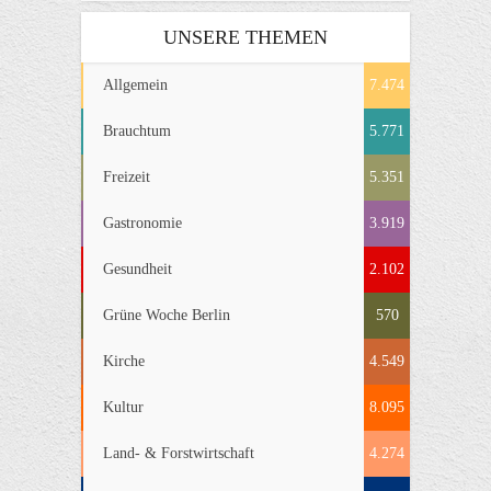
UNSERE THEMEN
Allgemein
7.474
Brauchtum
5.771
Freizeit
5.351
Gastronomie
3.919
Gesundheit
2.102
Grüne Woche Berlin
570
Kirche
4.549
Kultur
8.095
Land- & Forstwirtschaft
4.274