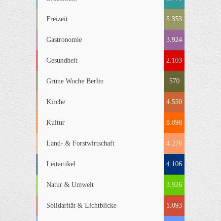
Freizeit
5.353
Gastronomie
3.924
Gesundheit
2.103
Grüne Woche Berlin
570
Kirche
4.550
Kultur
8.098
Land- & Forstwirtschaft
4.276
Leitartikel
4.106
Natur & Umwelt
3.926
Solidarität & Lichtblicke
1.093