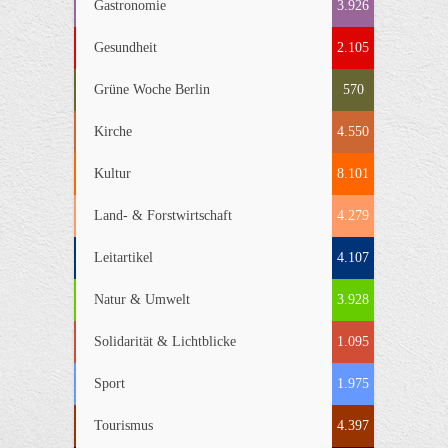
Gastronomie
3.926
Gesundheit
2.105
Grüne Woche Berlin
570
Kirche
4.550
Kultur
8.101
Land- & Forstwirtschaft
4.279
Leitartikel
4.107
Natur & Umwelt
3.928
Solidarität & Lichtblicke
1.095
Sport
1.975
Tourismus
4.397