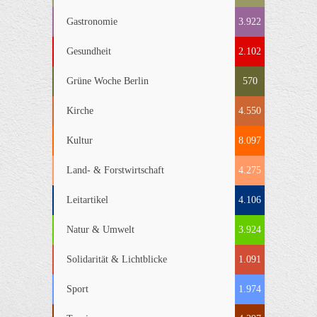
Gastronomie
3.922
Gesundheit
2.102
Grüne Woche Berlin
570
Kirche
4.550
Kultur
8.097
Land- & Forstwirtschaft
4.275
Leitartikel
4.106
Natur & Umwelt
3.924
Solidarität & Lichtblicke
1.091
Sport
1.974