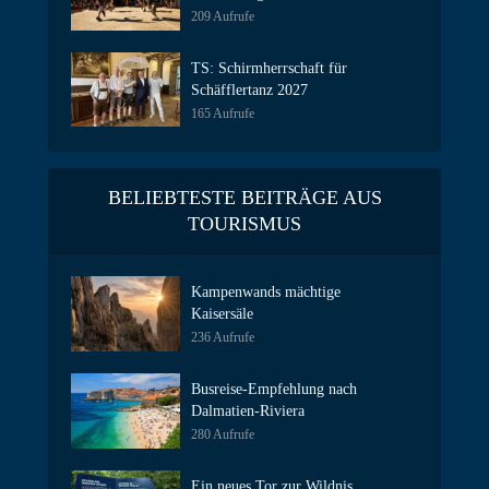
209 Aufrufe
TS: Schirmherrschaft für
Schäfflertanz 2027
165 Aufrufe
BELIEBTESTE BEITRÄGE AUS
TOURISMUS
Kampenwands mächtige
Kaisersäle
236 Aufrufe
Busreise-Empfehlung nach
Dalmatien-Riviera
280 Aufrufe
Ein neues Tor zur Wildnis