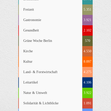
Freizeit
5.351
Gastronomie
3.921
Gesundheit
2.102
Grüne Woche Berlin
570
Kirche
4.550
Kultur
8.097
Land- & Forstwirtschaft
4.275
Leitartikel
4.106
Natur & Umwelt
3.922
Solidarität & Lichtblicke
1.091