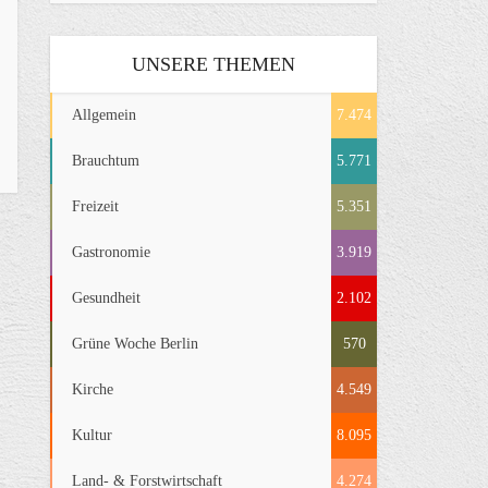
UNSERE THEMEN
Allgemein
7.474
Brauchtum
5.771
Freizeit
5.351
Gastronomie
3.919
Gesundheit
2.102
Grüne Woche Berlin
570
Kirche
4.549
Kultur
8.095
Land- & Forstwirtschaft
4.274