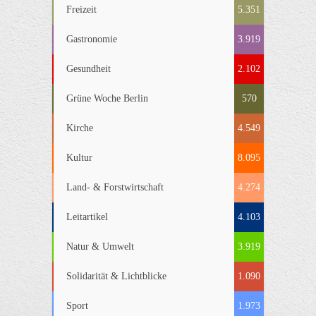
Freizeit
5.351
Gastronomie
3.919
Gesundheit
2.102
Grüne Woche Berlin
570
Kirche
4.549
Kultur
8.095
Land- & Forstwirtschaft
4.274
Leitartikel
4.103
Natur & Umwelt
3.919
Solidarität & Lichtblicke
1.090
Sport
1.973