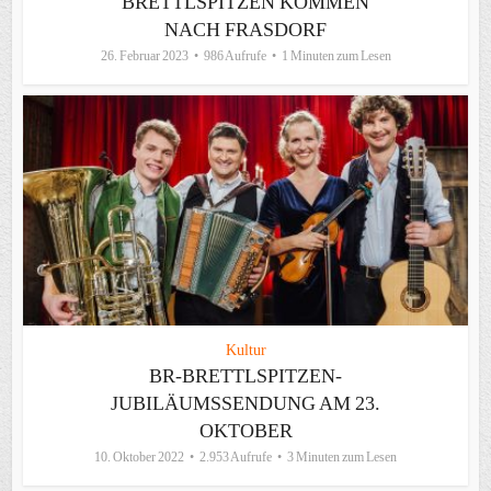
BRETTLSPITZEN KOMMEN
NACH FRASDORF
26. Februar 2023
986 Aufrufe
1 Minuten zum Lesen
Kultur
BR-BRETTLSPITZEN-
JUBILÄUMSSENDUNG AM 23.
OKTOBER
10. Oktober 2022
2.953 Aufrufe
3 Minuten zum Lesen