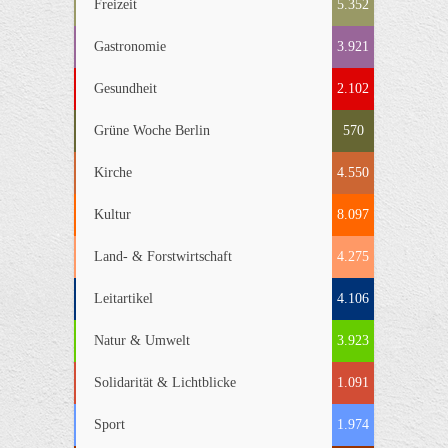
Freizeit
5.352
Gastronomie
3.921
Gesundheit
2.102
Grüne Woche Berlin
570
Kirche
4.550
Kultur
8.097
Land- & Forstwirtschaft
4.275
Leitartikel
4.106
Natur & Umwelt
3.923
Solidarität & Lichtblicke
1.091
Sport
1.974