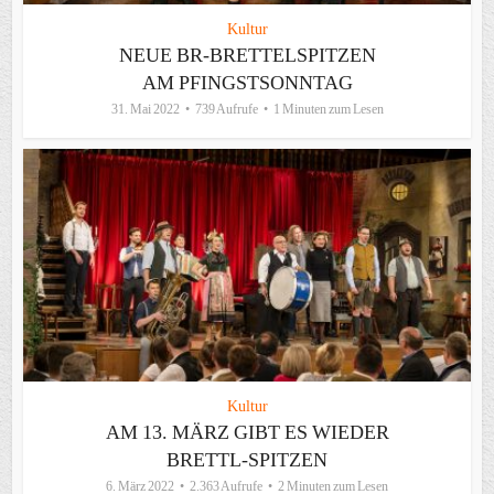
Kultur
NEUE BR-BRETTELSPITZEN
AM PFINGSTSONNTAG
31. Mai 2022
739 Aufrufe
1 Minuten zum Lesen
Kultur
AM 13. MÄRZ GIBT ES WIEDER
BRETTL-SPITZEN
6. März 2022
2.363 Aufrufe
2 Minuten zum Lesen