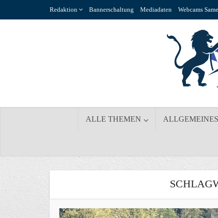
Redaktion
Bannerschaltung
Mediadaten
Webcams Same
ALLE THEMEN
ALLGEMEINE
SCHLAGW