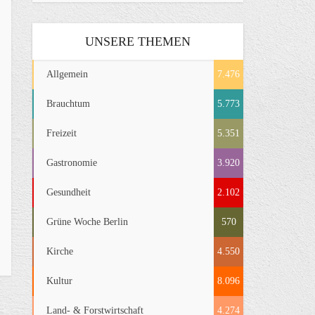
UNSERE THEMEN
Allgemein
7.476
Brauchtum
5.773
Freizeit
5.351
Gastronomie
3.920
Gesundheit
2.102
Grüne Woche Berlin
570
Kirche
4.550
Kultur
8.096
Land- & Forstwirtschaft
4.274