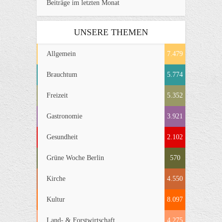
Beiträge im letzten Monat
UNSERE THEMEN
Allgemein
7.479
Brauchtum
5.774
Freizeit
5.352
Gastronomie
3.921
Gesundheit
2.102
Grüne Woche Berlin
570
Kirche
4.550
Kultur
8.097
Land- & Forstwirtschaft
4.275