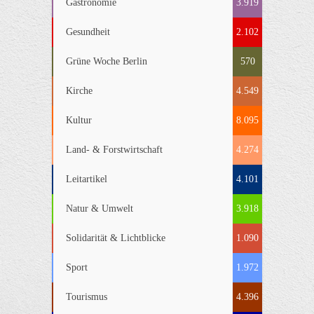
Gastronomie
3.919
Gesundheit
2.102
Grüne Woche Berlin
570
Kirche
4.549
Kultur
8.095
Land- & Forstwirtschaft
4.274
Leitartikel
4.101
Natur & Umwelt
3.918
Solidarität & Lichtblicke
1.090
Sport
1.972
Tourismus
4.396