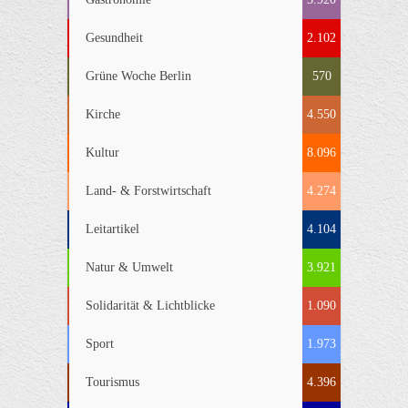
Gesundheit
2.102
Grüne Woche Berlin
570
Kirche
4.550
Kultur
8.096
Land- & Forstwirtschaft
4.274
Leitartikel
4.104
Natur & Umwelt
3.921
Solidarität & Lichtblicke
1.090
Sport
1.973
Tourismus
4.396