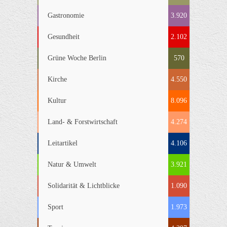
Gastronomie
3.920
Gesundheit
2.102
Grüne Woche Berlin
570
Kirche
4.550
Kultur
8.096
Land- & Forstwirtschaft
4.274
Leitartikel
4.106
Natur & Umwelt
3.921
Solidarität & Lichtblicke
1.090
Sport
1.973