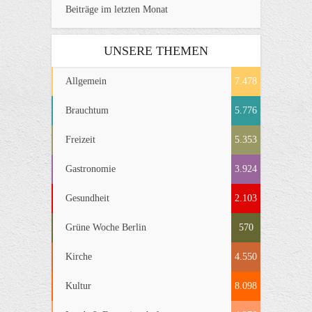
Beiträge im letzten Monat
UNSERE THEMEN
Allgemein
7.478
Brauchtum
5.776
Freizeit
5.353
Gastronomie
3.924
Gesundheit
2.103
Grüne Woche Berlin
570
Kirche
4.550
Kultur
8.098