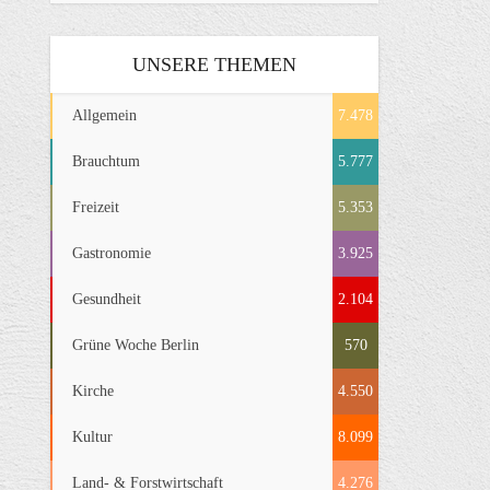
UNSERE THEMEN
Allgemein
7.478
Brauchtum
5.777
Freizeit
5.353
Gastronomie
3.925
Gesundheit
2.104
Grüne Woche Berlin
570
Kirche
4.550
Kultur
8.099
Land- & Forstwirtschaft
4.276