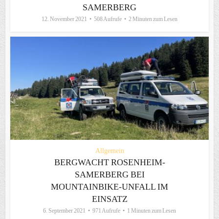
SAMERBERG
12. November 2021
508 Aufrufe
2 Minuten zum Lesen
Allgemein
BERGWACHT ROSENHEIM-
SAMERBERG BEI
MOUNTAINBIKE-UNFALL IM
EINSATZ
6. September 2021
971 Aufrufe
1 Minuten zum Lesen