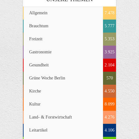
Allgemein
7.478
Brauchtum
5.777
Freizeit
5.353
Gastronomie
3.925
Gesundheit
2.104
Grüne Woche Berlin
570
Kirche
4.550
Kultur
8.099
Land- & Forstwirtschaft
4.276
Leitartikel
4.106